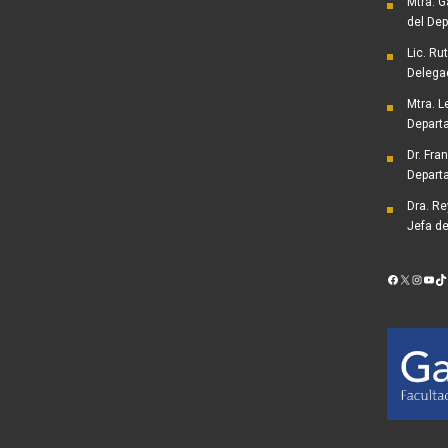
Mtra. G
del Dep
Lic. Ru
Delega
Mtra. L
Depart
Dr. Fra
Depart
Dra. R
Jefa d
Facebook
X
Instag
You
Ti