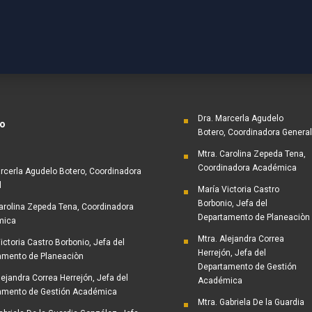
Dra. Marcerla Agudelo
io
Botero, Coordinadora General
Mtra. Carolina Zepeda Tena,
Coordinadora Académica
rcerla Agudelo Botero, Coordinadora
l
María Victoria Castro
Borbonio, Jefa del
arolina Zepeda Tena, Coordinadora
Departamento de Planeaciòn
mica
Mtra. Alejandra Correa
ictoria Castro Borbonio, Jefa del
Herrejón, Jefa del
amento de Planeaciòn
Departamento de Gestión
lejandra Correa Herrejón, Jefa del
Académica
amento de Gestión Académica
Mtra. Gabriela De la Guardia