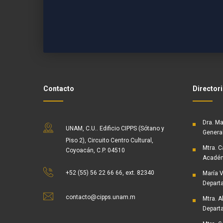
Contacto
Director
Dra. Ma
UNAM, C.U.. Edificio CIPPS (Sótano y
Genera
Piso 2), Circuito Centro Cultural,
Mtra. C
Coyoacán, C.P. 04510
Acadé
+52 (55) 56 22 66 66, ext. 82340
María V
Depart
contacto@cipps.unam.m
Mtra. A
Depart