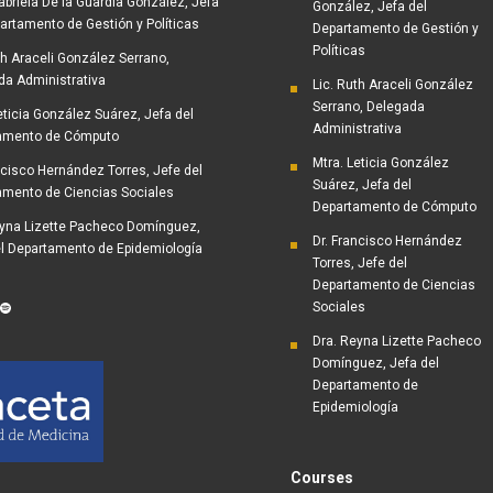
abriela De la Guardia González, Jefa
González, Jefa del
artamento de Gestión y Políticas
Departamento de Gestión y
Políticas
th Araceli González Serrano,
da Administrativa
Lic. Ruth Araceli González
Serrano, Delegada
eticia González Suárez, Jefa del
Administrativa
amento de Cómputo
Mtra. Leticia González
ncisco Hernández Torres, Jefe del
Suárez, Jefa del
amento de Ciencias Sociales
Departamento de Cómputo
eyna Lizette Pacheco Domínguez,
Dr. Francisco Hernández
el Departamento de Epidemiología
Torres, Jefe del
Departamento de Ciencias
ram
Tube
kTok
Spotify
Sociales
Dra. Reyna Lizette Pacheco
Domínguez, Jefa del
Departamento de
Epidemiología
Courses