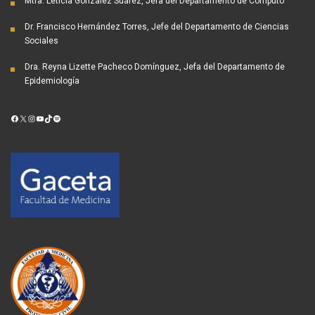
Mtra. Leticia González Suárez, Jefa del Departamento de Cómputo
Dr. Francisco Hernández Torres, Jefe del Departamento de Ciencias
Sociales
Dra. Reyna Lizette Pacheco Domínguez, Jefa del Departamento de
Epidemiología
Facebook
X
Instagram
YouTube
TikTok
Spotify