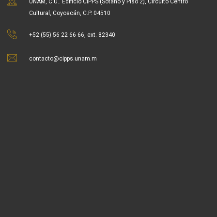
UNAM, C.U.. Edificio CIPPS (Sótano y Piso 2), Circuito Centro
Cultural, Coyoacán, C.P. 04510
+52 (55) 56 22 66 66, ext. 82340
contacto@cipps.unam.m