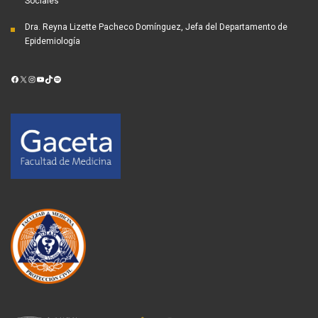
Sociales
Dra. Reyna Lizette Pacheco Domínguez, Jefa del Departamento de
Epidemiología
Facebook
X
Instagram
YouTube
TikTok
Spotify